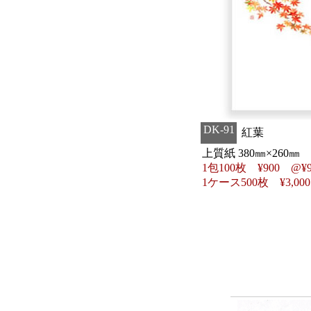
DK-91
紅葉
上質紙 380㎜×260㎜
1包100枚
¥
900 @
¥
1ケース500枚
¥
3,00