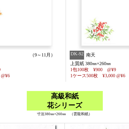
DK-92
（9～11月）
南天
上質紙 380㎜×260㎜
9
1包100枚
¥
900 @
¥
9
0 @
¥
6
1ケース500枚
¥
3,000 @
¥
6
高級和紙
花シリーズ
寸法380㎜×260㎜ （雲龍和紙）