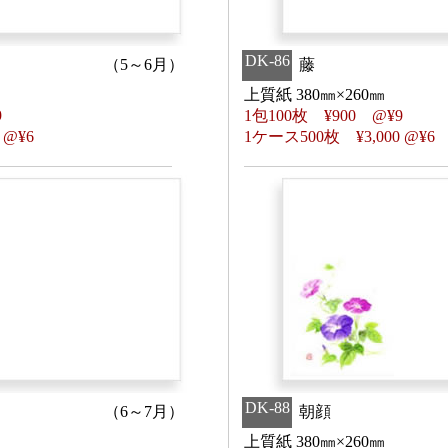
DK-86
（5～6月）
藤
上質紙 380㎜×260㎜
9
1包100枚
¥
900 @
¥
9
0 @
¥
6
1ケース500枚
¥
3,000 @
¥
6
DK-88
（6～7月）
朝顔
上質紙 380㎜×260㎜