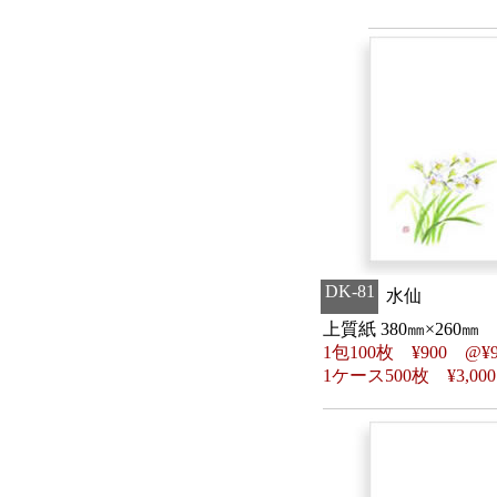
DK-81
水仙
上質紙 380㎜×260㎜
1包100枚
¥
900 @
¥
1ケース500枚
¥
3,00