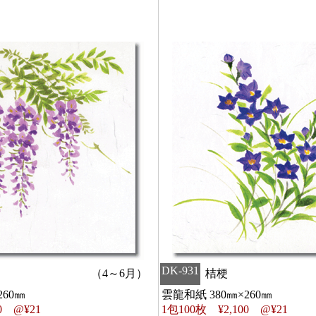
DK-931
（4～6月）
桔梗
260㎜
雲龍和紙 380㎜×260㎜
0 @¥21
1包100枚 ¥2,100 @¥21