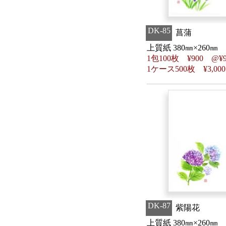
DK-85
菖蒲
上質紙 380㎜×260㎜
1包100枚
¥
900 @
¥
1ケース500枚
¥
3,00
DK-87
紫陽花
上質紙 380㎜×260㎜