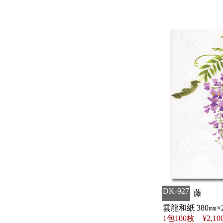
DK-927
藤
雲龍和紙 380㎜×
1包100枚 ¥2,10