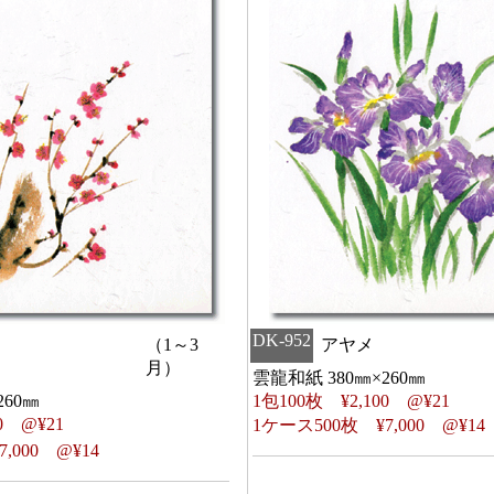
DK-952
（1～3
アヤメ
月）
雲龍和紙 380㎜×260㎜
260㎜
1包100枚 ¥2,100 @¥21
0 @¥21
1ケース500枚 ¥7,000 @¥14
,000 @¥14