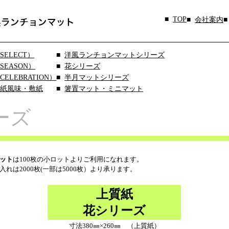
TOP
会社案内
ELECT）
洋風ランチョンマットシリーズ
EASON）
花シリーズ
LEBRATION）
半月マットシリーズ
和紙風味・敷紙
箸置マット・ミニマット
ーズ
ット
は100枚の小ロットよりご利用になれます。
れは2000枚(一部は5000枚）より承ります
。
上質紙
花シリーズ
寸法380㎜×260㎜ （上質紙）