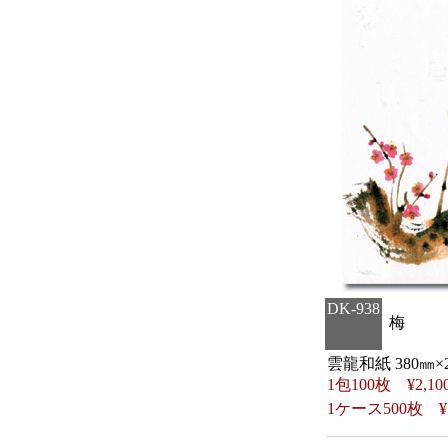
DK-938
梅
雲龍和紙 380㎜×
1包100枚 ¥2,10
1ケース500枚 ¥7