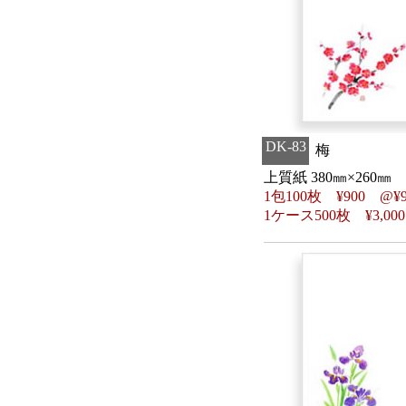
DK-83
梅
上質紙 380㎜×260㎜
1包100枚
¥
900 @
¥
1ケース500枚
¥
3,00