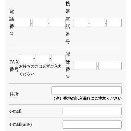
携
電
帯
話
電
-
-
-
-
番
話
号
番
号
郵
-
-
FAX
便
-
お持ちの方は必ずご入力
番号
番
ください
号
住所
（注）番地の記入漏れにご注意ください
e-mail
e-mail
(確認)